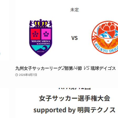
九州女子サッカーリーグ2部第14節 VS 琉球デイゴス
2026年8月7日