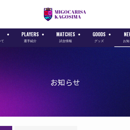
PLAYERS
MATCHES
GOODS
NE
いて
選手紹介
試合情報
グッズ
お知
お知らせ