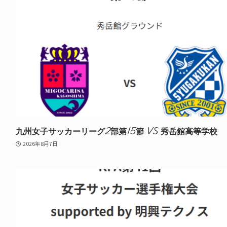
九州女子サッカーリーグ2部第15節 VS 秀岳館高等学校
2026年8月7日