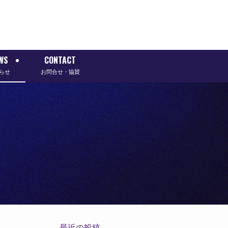
WS
CONTACT
らせ
お問合せ・協賛
最近の投稿