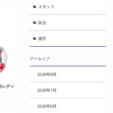
スタッフ
試合
選手
アーカイブ
2026年8月
分レディ
2026年7月
2026年6月