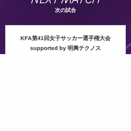
次の試合
KFA第41回女子サッカー選手権大会
supported by 明興テクノス
8月8日（
土
）
ビーラインスポーツパーク姶良
(人工芝)
18:00
KICK OFF