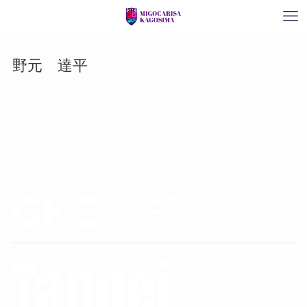
野元 達平
GKコーチ
Tappei