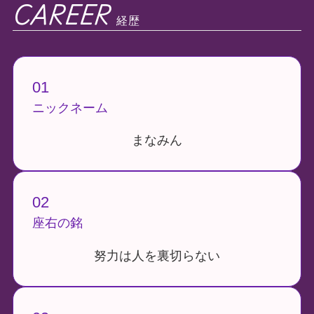
CAREER
経歴
01
ニックネーム
まなみん
02
座右の銘
努力は人を裏切らない